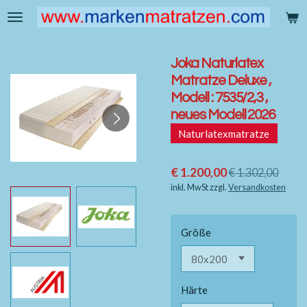
Zum
Hauptinhalt
springen
Joka Naturlatex
Matratze Deluxe ,
Modell : 7535/2,3 ,
neues Modell 2026
Naturlatexmatratze
€ 1.200,00
€ 1.302,00
inkl. MwSt zzgl.
Versandkosten
Größe
Härte