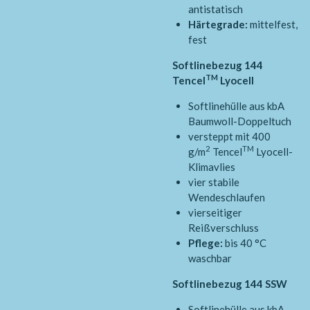
antistatisch
Härtegrade:
mittelfest,
fest
Softlinebezug 144
TM
Tencel
Lyocell
Softlinehülle aus kbA
Baumwoll-Doppeltuch
versteppt mit 400
2
TM
g/m
Tencel
Lyocell-
Klimavlies
vier stabile
Wendeschlaufen
vierseitiger
Reißverschluss
Pflege:
bis 40 °C
waschbar
Softlinebezug 144 SSW
Softlinehülle aus kbA