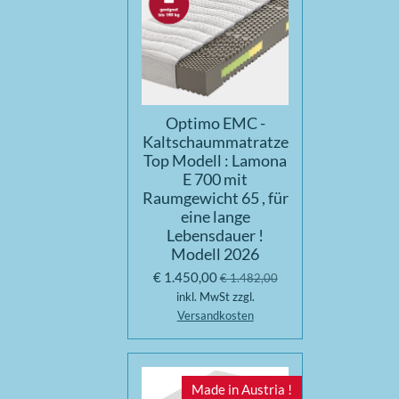
Optimo EMC -
Kaltschaummatratze
Top Modell : Lamona
E 700 mit
Raumgewicht 65 , für
eine lange
Lebensdauer !
Modell 2026
€ 1.450,00
€ 1.482,00
inkl. MwSt zzgl.
Versandkosten
Made in Austria !