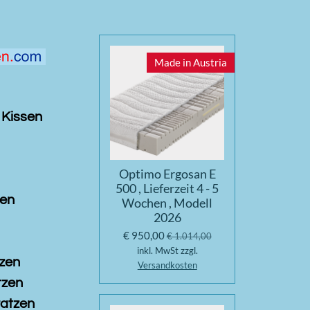
Made in Austria
 Kissen
Optimo Ergosan E
500 , Lieferzeit 4 - 5
zen
Wochen , Modell
2026
€ 950,00
€ 1.014,00
inkl. MwSt zzgl.
zen
Versandkosten
tzen
ratzen