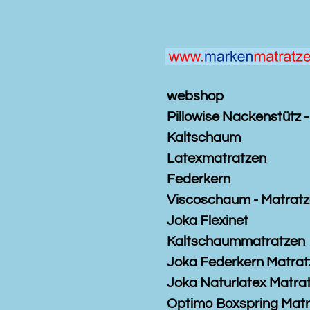
Zum
Hauptinhalt
springen
webshop
Pillowise Nackenstütz -
Kaltschaum
Latexmatratzen
Federkern
Viscoschaum - Matrat
Joka Flexinet
Kaltschaummatratzen
Joka Federkern Matrat
Joka Naturlatex Matra
Optimo Boxspring Mat