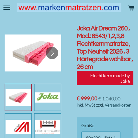
Zum
Hauptinhalt
springen
Joka Air Dream 260 ,
Mod.: 6543/1,2,3,8
Flechtkernmatratze ,
Top Neuheit 2026 , 3
Härtegrade wählbar ,
26 cm
Flechtkern made by
Joka
€ 999,00
€ 1.040,00
inkl. MwSt zzgl.
Versandkosten
Größe
80x200 Härte 1